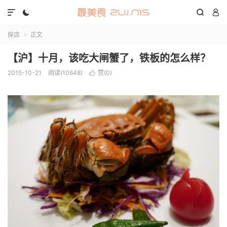




探店
正文

【沪】十月，该吃大闸蟹了，铁板的怎么样？
2015-10-21
阅读(10648)
赞(
0
)
