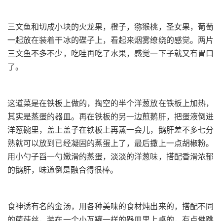
三文鱼和切成小块的火龙果，橙子，猕猴桃，圣女果，葡萄
一起放在装着干冰的碟子上，看起来烟雾缭绕的感觉。两片
三文鱼不多不少，吃哇再吃了水果，感觉一下子就又有胃口
了。
这道菜是在铁板上做的，掏空的半个洋葱放在铁板上加热，
其实是蒸蛋的器皿。再在铁板的另一边煎鹅肝，把蛋液倒进
洋葱碗里，盖上盖子在铁板上再蒸一会儿，鹅肝差不多七分
熟就可以放到已经凝固的蒸蛋上了，最后撒上一点胡椒粉。
用小勺子舀一勺嫩滑的蒸蛋，淡淡的洋葱味，搭配香滑浓郁
的鹅肝，味道倒是融合得很棒。
食神诱有名的金汤，用各种美味的食材炖出来的，搭配不同
的菌菇丝，装在一个小瓦罐一样的器皿里上桌的，有点佛跳