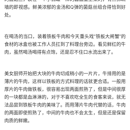
墙的即视感。鲜美浓郁的金汤和Q弹的菌菇丝组合得恰到好
处。
在喝汤的当口，装着铁板牛肉和今天重头戏“铁板大闸蟹”的
食材的冰盒也被工作人员扛到了料理台旁边。看见鲜红的牛
肉，虽然喝汤喝得有点饱，还是忍不住口水流出来了。
美女厨师开始把大块的牛肉切成稍小的一片片，牛排用的是
薄片的牛肉，这样以铁板的方式料理的话就更合适。一般用
厚片的牛肉做铁板，很容易出现两面煎熟了，但是中间很厚
的一块都是血淋淋的，对于不喜欢吃全生的食客来说，就无
法品尝到铁板牛肉的美味了。而用薄片牛肉代替的话，牛肉
的两面即使煎熟了，中间的牛肉也不会太生，但是还是保留
肉质的鲜嫩。