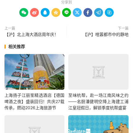
分享到









上一篇
下一篇
【沪】北上海大酒店周年庆！
【沪】喧嚣都市中的静地
相关推荐
上海扬子江丽笙精选酒店【德国
至味杭帮，赴一场江南风味之约
啤酒之夜】盛装回归！共庆27载
——名厨潘健明空降上海建工浦
传承，燃动2026上海旅游节
江皇冠假日，解锁季度杭帮盛宴