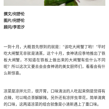
撰文/何舒伦
图片/何舒伦
顾问/李若汐
一到十月，大概首先想到的就是：“该吃大闸蟹了哟！”平时
吃大闸蟹无非就是清蒸，这个十月，食神诱应季地推出了铁
板大闸蟹，不知道在铁板上做出来的大闸蟹有些什么不同
呢？所以这次又要去会会食神诱的美女厨师们，看看会有什
么新惊喜。
凉菜是凉拌元贝，很开胃，口味清淡的人吃起来倒是觉得有
点辣，可以喝点茶解解辣。另外还有凉拌虫草花，简单清爽
的口味，这两道凉菜的组合就像是小清新遇上了重口味。