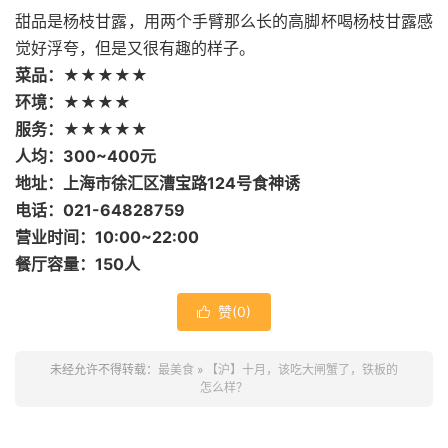
甜品是杨枝甘露，用两个手臂那么长的高脚杯喝杨枝甘露感
觉好浮夸，但是又很有趣的样子。
菜品：★★★★★
环境：★★★★
服务：★★★★★
人均：300~400元
地址：上海市徐汇区漕宝路124号食神诱
电话：021-64828759
营业时间：10:00~22:00
餐厅容量：150人
赞(
0
)

未经允许不得转载：
最美食
»
【沪】十月，该吃大闸蟹了，铁板的
怎么样？