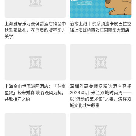
上海雅居乐万豪侯爵酒店臻呈中
治愈上线｜佛系顶流卡皮巴拉空
秋雅聚挚礼，花鸟灵韵凝萃东方
降上海虹桥西郊庄园丽笙大酒店
美学
上海佘山世茂洲际酒店：「仲夏
深圳雅高美憬阁精选酒店亮相
星叙」轻奢婚宴 峡谷晚风为契，
2026深圳·米兰双城时尚周——
共赴相守之约
以“流动的艺术馆”之姿，演绎双
城文化共生叙事