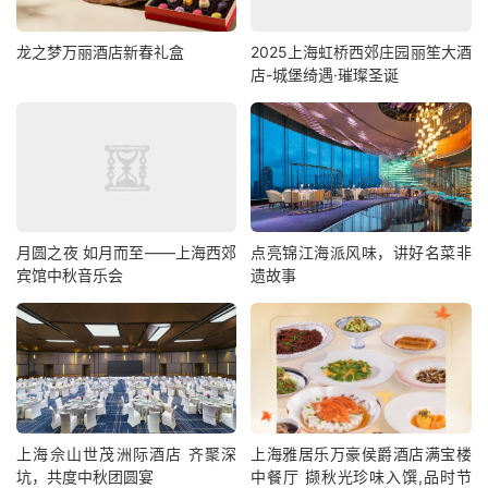
龙之梦万丽酒店新春礼盒
2025上海虹桥西郊庄园丽笙大酒
店-城堡绮遇·璀璨圣诞
月圆之夜 如月而至——上海西郊
点亮锦江海派风味，讲好名菜非
宾馆中秋音乐会
遗故事
上海佘山世茂洲际酒店 齐聚深
上海雅居乐万豪侯爵酒店满宝楼
坑，共度中秋团圆宴
中餐厅 撷秋光珍味入馔,品时节