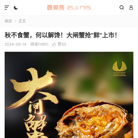




探店
正文

秋不食蟹，何以解馋！大闸蟹抢“鲜”上市！
2024-09-14
阅读(1691)
赞(
0
)
