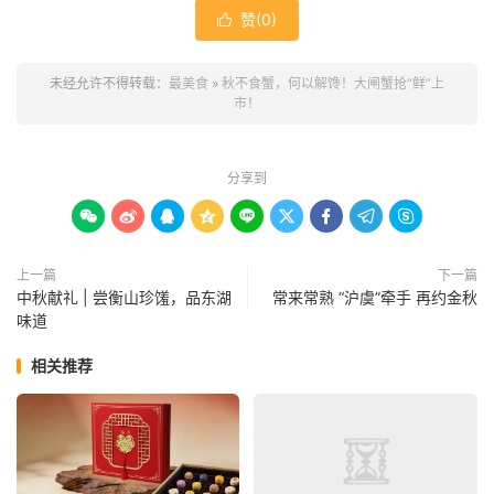
赞(
0
)

未经允许不得转载：
最美食
»
秋不食蟹，何以解馋！大闸蟹抢“鲜”上
市！
分享到









上一篇
下一篇
中秋献礼 | 尝衡山珍馐，品东湖
常来常熟 “沪虞”牵手 再约金秋
味道
相关推荐