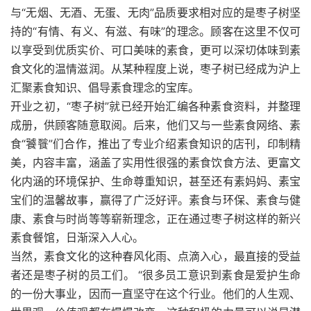
与“无烟、无酒、无蛋、无肉”品质要求相对应的是枣子树坚
持的“有情、有义、有滋、有味”的理念。顾客在这里不仅可
以享受到优质实价、可口美味的素食，更可以深切体味到素
食文化的温情滋润。从某种程度上说，枣子树已经成为沪上
汇聚素食知识、倡导素食理念的宝库。
开业之初，“枣子树”就已经开始汇编各种素食资料，并整理
成册，供顾客随意取阅。后来，他们又与一些素食网络、素
食“饕餮”们合作，推出了专业介绍素食知识的店刊，印制精
美，内容丰富，涵盖了实用性很强的素食饮食方法、更富文
化内涵的环境保护、生命尊重知识，甚至还有素妈妈、素宝
宝们的温馨故事，赢得了广泛好评。素食与环保、素食与健
康、素食与时尚等等崭新理念，正在通过枣子树这样的新兴
素食餐馆，日渐深入人心。
当然，素食文化的这种春风化雨、点滴入心，最直接的受益
者还是枣子树的员工们。 “很多员工意识到素食是爱护生命
的一份大事业，因而一直坚守在这个行业。他们的人生观、