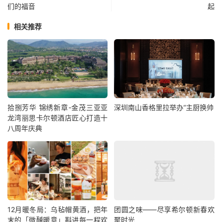
们的福音
起
相关推荐
拾捌芳华 锦绣新章-金茂三亚亚
深圳南山香格里拉举办“主厨换帅
龙湾丽思卡尔顿酒店匠心打造十
八周年庆典
12月暖冬局：乌毡帽黄酒，把年
团圆之味——尽享希尔顿新春欢
末的「微醺暖意」斟进每一程欢
聚时光