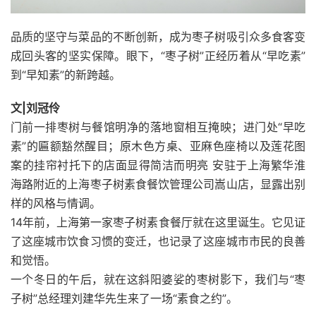
品质的坚守与菜品的不断创新，成为枣子树吸引众多食客变
成回头客的坚实保障。眼下，“枣子树”正经历着从“早吃素”
到“早知素”的新跨越。
文|刘冠伶
门前一排枣树与餐馆明净的落地窗相互掩映；进门处“早吃
素”的匾额豁然醒目；原木色方桌、亚麻色座椅以及莲花图
案的挂帘衬托下的店面显得简洁而明亮 安驻于上海繁华淮
海路附近的上海枣子树素食餐饮管理公司嵩山店，显露出别
样的风格与情调。
14年前，上海第一家枣子树素食餐厅就在这里诞生。它见证
了这座城市饮食习惯的变迁，也记录了这座城市市民的良善
和觉悟。
一个冬日的午后，就在这斜阳婆娑的枣树影下，我们与“枣
子树”总经理刘建华先生来了一场“素食之约”。