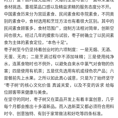
食材挑选、重视菜品口感以及精益求精的服务态度分不开。
中国素食历来分为宫廷素食、民间素食和寺院素食，不同类
别的素食中，食材选用和烹饪方法也有着很大区别。其中的
民间素食顾客多，食材范围广，烧制方法相对简单，创新空
间也很大。经过几年的摸索与试验，枣子树确立了以民间素
食为主体的素食定位，“本色十足”。
枣子树至今仍坚持着创业时的六项制度：一是无烟、无酒、
无蛋、无肉；二是烹调过程中不添加味精；三是使用纯净
水，连蒸食物时也不例外，以避免自来水中氯气对食物的伤
害；四是使用有机茶；五是优先选用有机或绿色农产品；六
是餐前先上水果。之所以如此真心诚意，只是为了始终坚守
“枣子树”的核心文化价值 真诚关爱，以及不变的诉求 给每
位顾客带来健康与美食。
在坚守的同时，枣子树又在菜品开发上有着丰富创意，几乎
每个月都会推出十多道新品。而入选新菜又都必须符合用料
时令、创意独特、有别于家常做法和好吃等四条标准。