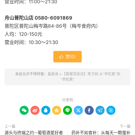
营业时间：11:00～21:30
舟山普陀山店 0580-6091869
普陀区普陀山梅岑路84-86号（梅岑食府内）
人均：120-150元
营业时间：10:30～21:30
赞(
0
)

未经允许不得转载：
最美食
»
【素餐馆采风】枣子树 从“早吃素”到
“早知素”
分享到









上一篇
下一篇
源头与终端之约--葡萄酒爱好者
药补不如食补：从每天一颗蛋补