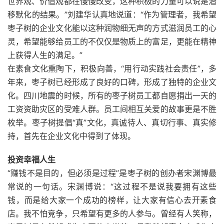
世界观、价值观都在慢慢改变，这种积极的力量可以说是潜
移默化的结果。”刘建华认真地说道：“作为管理者，我希望
枣子树的企业文化能以这种润物细无声的方式滋润员工的心
灵，希望能够给员工的不仅仅是物质上的富足，更能在精神
上获得人生的满足。”
在素食文化熏陶下，积极向善，“用行动实践社会责任”，多
年来，枣子树已经形成了良好的口碑，形成了独特的企业文
化。四川地震的时候，所有的枣子树员工都自愿捐出一天的
工资资助灾区的受难人群。员工间相互关爱的故事更是不胜
枚举。枣子树提倡“真”文化，真诚待人、真切行事、真实修
持，首先在企业文化中得到了体现。
投资幸福人生
“赚钱不是目的，但必须是过程”是枣子树的创办者宋渊博最
常说的一句话。宋渊博说：“这过程不是说我要拥有这些
钱，而是给大家一个成功的榜样，让大家有信心去开素食
店。我不怕竞争，只希望有更多的人参与。曾经有人笑称，