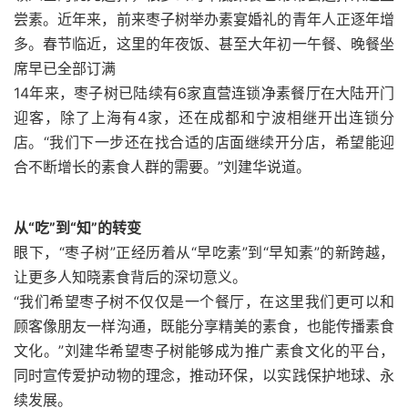
尝素。近年来，前来枣子树举办素宴婚礼的青年人正逐年增
多。春节临近，这里的年夜饭、甚至大年初一午餐、晚餐坐
席早已全部订满
14年来，枣子树已陆续有6家直营连锁净素餐厅在大陆开门
迎客，除了上海有4家，还在成都和宁波相继开出连锁分
店。“我们下一步还在找合适的店面继续开分店，希望能迎
合不断增长的素食人群的需要。”刘建华说道。
从“吃”到“知”的转变
眼下，“枣子树”正经历着从“早吃素”到“早知素”的新跨越，
让更多人知晓素食背后的深切意义。
“我们希望枣子树不仅仅是一个餐厅，在这里我们更可以和
顾客像朋友一样沟通，既能分享精美的素食，也能传播素食
文化。”刘建华希望枣子树能够成为推广素食文化的平台，
同时宣传爱护动物的理念，推动环保，以实践保护地球、永
续发展。