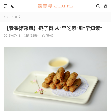




资讯
正文

【素餐馆采风】枣子树 从“早吃素”到“早知素”
2015-07-18
阅读(6256)
赞(
0
)
