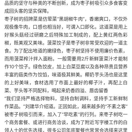
品质的坚守与种类的不断创新，成为枣子树吸引众多食客变
成回头客的坚实保障。
枣子树的招牌菜是仿荤菜“黑胡椒牛肉”，香嫩爽口，不仅外
观极像牛肉，口感也相当好，可谓入口即化。这道菜是用上
好猴头菇经过研磨之后特殊加工制成的，配上黄红两色彩
椒，既美观又美味。菠菜饺子是枣子树非常受欢迎的一道主
食。为了配出地道的嫩绿色，枣子树坚持不使用廉价色素，
而用菠菜榨汁拌入面粉。一般需要用2斤新鲜菠菜汁才能制
作10个饺子。绿色饺皮，加上白菜豆腐以及各种昂贵且营养
丰富的菇类作为饺馅，味道极其鲜美。椰奶芋头汤也是这里
的上好美味，食材选用了市面上最好的椰子汁，再配上白
菜、芋头等不同配料，喝起来奶香四溢、唇齿留香
“我们坚持严格选择物料，坚持自制调料，坚持手工新鲜制
作菜品。”刘建华介绍道。正因如此，越来越多的“不素之客”
被枣子树吸引而来，加入了“早吃素”的行列。来枣子树吃一
个商务套餐、或进行商务洽谈，成为了附近写字楼工作的白
领人士的优先选择，很多公司年底聚餐也常常会选择来这里