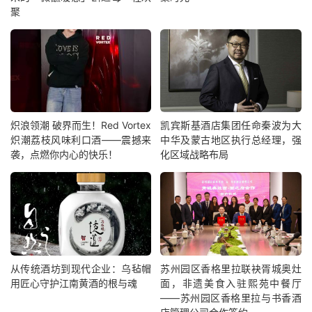
聚
炽浪领潮 破界而生！Red Vortex
凯宾斯基酒店集团任命秦波为大
炽潮荔枝风味利口酒——震撼来
中华及蒙古地区执行总经理，强
袭，点燃你内心的快乐！
化区域战略布局
从传统酒坊到现代企业：乌毡帽
苏州园区香格里拉联袂胥城奥灶
用匠心守护江南黄酒的根与魂
面，非遗美食入驻熙苑中餐厅
——苏州园区香格里拉与书香酒