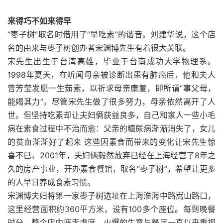
来得巧不如来得早
“枣子树”取名时借用了“早吃素”的谐音。刘建华说，这个店
名的由来与枣子树创办者宋渊博先生有着很大关联。
宋先生出生于台湾高雄，毕业于台南成功大学物理系。
1998年夏天，在听闻母亲被诊断出患有肺癌后，他和夫人
曾芳莹发愿一生茹素，以祈求母亲康复，即所谓“事父母，
能竭其力”。尽管宋先生做了很多努力，母亲依然离开了人
世。但坚持吃素却让夫妇俩获益良多，自己和家人一些小毛
病在素食过程中不治而愈：父亲的糖尿病渐渐消失了，女儿
的贫血渐渐好了起来 这些因素食而带来的变化让宋先生惊
喜不已。2001年，夫妇俩毅然放弃已经在上海经营了8年之
久的房产事业，开办素食餐馆，取名“枣子树”，希望让更多
的人早日养成食素习惯。
宋渊博夫妇将第一家枣子树选址在上海淮海中路嵩山路口，
这里经营面积约360平方米，设有100多个座位。每到晚餐
时分，整个店内座无虚席，火爆的生意与餐厅一直以来重视