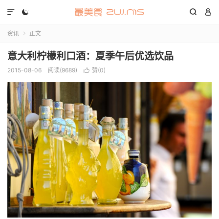




资讯
正文

意大利柠檬利口酒：夏季午后优选饮品
2015-08-06
阅读(9689)
赞(
0
)
