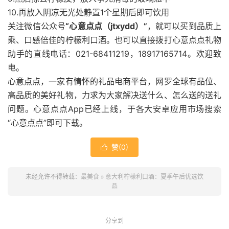
10.再放入阴凉无光处静置1个星期后即可饮用
关注微信公众号
“心意点点（jtxydd）”
，就可以买到品质上
乘、口感倍佳的柠檬利口酒。也可以直接拨打心意点点礼物
助手的直线电话：021-68411219，18917165714。欢迎致
电。
心意点点，一家有情怀的礼品电商平台，网罗全球有品位、
高品质的美好礼物，力求为大家解决送什么、怎么送的送礼
问题。心意点点App已经上线，于各大安卓应用市场搜索
“心意点点”即可下载。
赞(
0
)

未经允许不得转载：
最美食
»
意大利柠檬利口酒：夏季午后优选饮
品
分享到