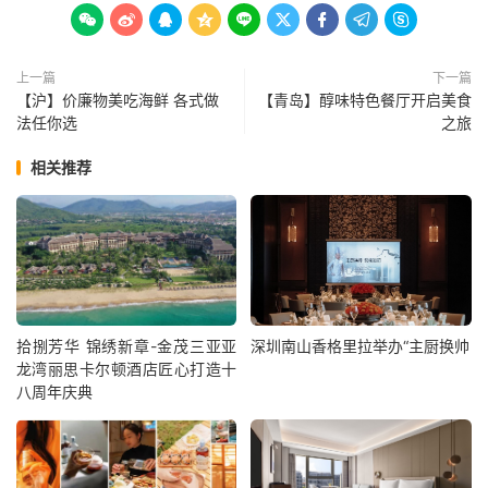









上一篇
下一篇
【沪】价廉物美吃海鲜 各式做
【青岛】醇味特色餐厅开启美食
法任你选
之旅
相关推荐
拾捌芳华 锦绣新章-金茂三亚亚
深圳南山香格里拉举办“主厨换帅
龙湾丽思卡尔顿酒店匠心打造十
八周年庆典