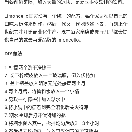
当餐前酒来喝，加入大量的冰块，是夏季很受欢迎的饮料。
Limoncello其实没有一个统一的配方，每个家庭都以自己的
口味为标准来制作，然后一代又一代地传递下去，直到上个
世纪它才开始商业化生产。现在每家商店或餐厅几乎都会提
供自己的或最喜爱品牌的limoncello。
DIY做法
1. 柠檬两个洗干净擦干
2. 切下柠檬皮放入一个玻璃瓶，倒入伏特加
3. 盖上瓶盖放入阴凉无光处静置两个月
4.两个月后，将糖和水放入一个小锅
5.另取一柠檬榨汁加入糖水中
6.将小锅中的糖煮到完全溶化后关火待凉
7. 糖水冷却后打开伏特加的瓶
8.将糖水倒入其中，搅拌均匀后放2－3个小时
9.然后掠去柠檬皮，放入事先消毒的玻璃瓶中