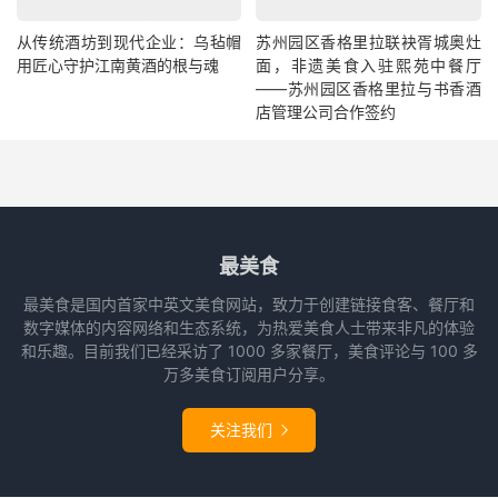
从传统酒坊到现代企业：乌毡帽
苏州园区香格里拉联袂胥城奥灶
用匠心守护江南黄酒的根与魂
面，非遗美食入驻熙苑中餐厅
——苏州园区香格里拉与书香酒
店管理公司合作签约
最美食
最美食是国内首家中英文美食网站，致力于创建链接食客、餐厅和
数字媒体的内容网络和生态系统，为热爱美食人士带来非凡的体验
和乐趣。目前我们已经采访了 1000 多家餐厅，美食评论与 100 多
万多美食订阅用户分享。
关注我们
