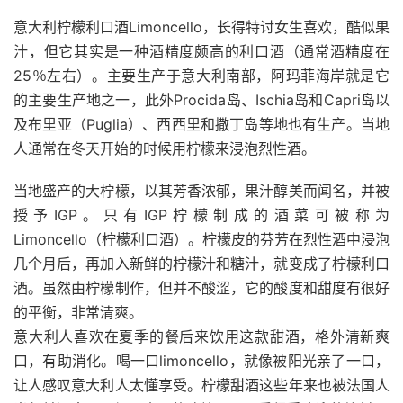
意大利柠檬利口酒Limoncello，长得特讨女生喜欢，酷似果
汁，但它其实是一种酒精度颇高的利口酒（通常酒精度在
25％左右）。主要生产于意大利南部，阿玛菲海岸就是它
的主要生产地之一，此外Procida岛、Ischia岛和Capri岛以
及布里亚（Puglia）、西西里和撒丁岛等地也有生产。当地
人通常在冬天开始的时候用柠檬来浸泡烈性酒。
当地盛产的大柠檬，以其芳香浓郁，果汁醇美而闻名，并被
授予IGP。只有IGP柠檬制成的酒菜可被称为
Limoncello（柠檬利口酒）。柠檬皮的芬芳在烈性酒中浸泡
几个月后，再加入新鲜的柠檬汁和糖汁，就变成了柠檬利口
酒。虽然由柠檬制作，但并不酸涩，它的酸度和甜度有很好
的平衡，非常清爽。
意大利人喜欢在夏季的餐后来饮用这款甜酒，格外清新爽
口，有助消化。喝一口limoncello，就像被阳光亲了一口，
让人感叹意大利人太懂享受。柠檬甜酒这些年来也被法国人