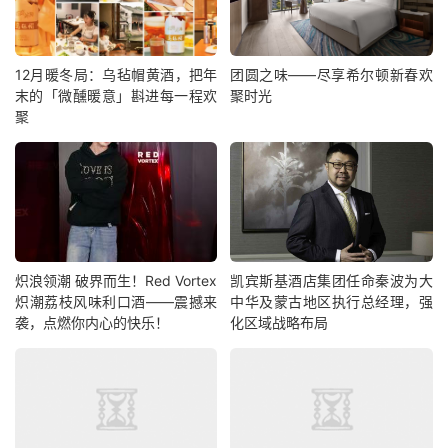
12月暖冬局：乌毡帽黄酒，把年
团圆之味——尽享希尔顿新春欢
末的「微醺暖意」斟进每一程欢
聚时光
聚
炽浪领潮 破界而生！Red Vortex
凯宾斯基酒店集团任命秦波为大
炽潮荔枝风味利口酒——震撼来
中华及蒙古地区执行总经理，强
袭，点燃你内心的快乐！
化区域战略布局