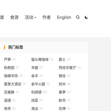

谱
食游
活动
作者
English


热门标签
芦笋
猫头鹰咖啡
爵士
(1)
(1)
(1)
枇杷园
羊腿
西班牙餐厅
(1)
(1)
(1)
咖喱羊肉
金丰
微信
(1)
(1)
(2)
嘉里大酒店
金华火腿
杭州
(1)
(1)
(5)
苏雅静
利顺德
春笋
(1)
(3)
(1)
调酒
炖菜
新市
(1)
(1)
(1)
有样
海派
花神
(1)
(1)
(1)