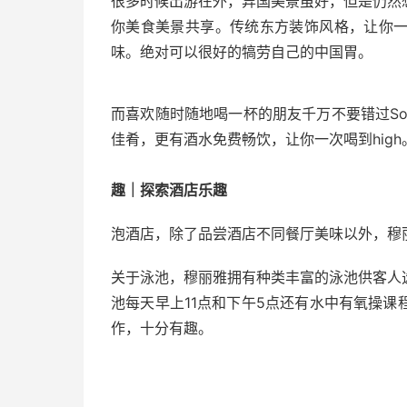
很多时候出游在外，异国美景虽好，但是仍然
你美食美景共享。传统东方装饰风格，让你
味。绝对可以很好的犒劳自己的中国胃。
而喜欢随时随地喝一杯的朋友千万不要错过So
佳肴，更有酒水免费畅饮，让你一次喝到high
趣｜探索酒店乐趣
泡酒店，除了品尝酒店不同餐厅美味以外，穆
关于泳池，穆丽雅拥有种类丰富的泳池供客人
池每天早上11点和下午5点还有水中有氧操
作，十分有趣。