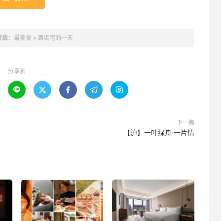
转载：
最美食
»
酒店宅的一天
分享到





下一篇
【沪】一叶绿舟·一片情