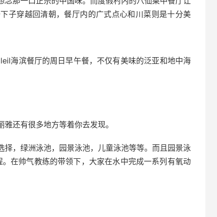
想念那一口正宗的中国味。而度假村内的八仙桌中餐厅让
一下子穿越回清朝，餐厅内的广式点心和川菜则是十分美
leil海滨餐厅的周日早午餐，不仅有美味的泛亚和地中海
。
丽雅还有很多地方等着你去发现。
选择，绿洲泳池，园景泳池，儿童泳池等等。而且园景泳
课程。在帅气教练的带领下，大家在水中完成一系列有氧动