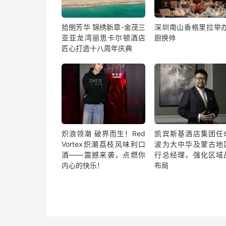
拾捌芳华 锦绣新章-金茂三
深圳南山香格里拉举办
亚亚龙湾丽思卡尔顿酒店
厨换帅
匠心打造十八周年庆典
炽浪领潮 破界而生！Red
凯宾斯基酒店集团任
Vortex炽潮荔枝风味利口
波为大中华及蒙古地
酒——震撼来袭，点燃你
行总经理，强化区域
内心的快乐！
布局