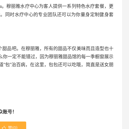
pa。穆丽雅水疗中心为客人提供一系列特色水疗套餐，更
验。同时水疗中心的专业团队还可以为你量身定制健身套
吃个甜品吧。在穆丽雅，所有的甜品不仅美味而且造型也十
么你一定不能错过，因为穆丽雅甜品馆的每一季橱窗展示
道“包”治百病，在这里，包包还可以吃哦，简直是送女朋
众账号！
赞(
0
)
