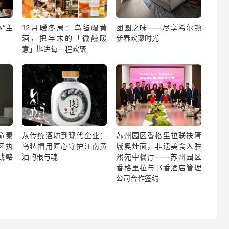
“主
12月暖冬局：乌毡帽黄
团圆之味——尽享希尔顿
酒，把年末的「微醺暖
新春欢聚时光
意」斟进每一程欢聚
命秦
从传统酒坊到现代企业：
苏州园区香格里拉联袂胥
区执
乌毡帽用匠心守护江南黄
城奥灶面，非遗美食入驻
战略
酒的根与魂
熙苑中餐厅——苏州园区
香格里拉与书香酒店管理
公司合作签约