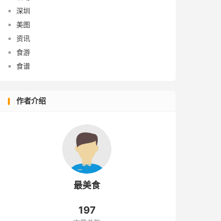
深圳
美图
资讯
食游
食谱
作者介绍
最美食
197