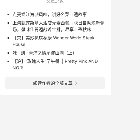
文章总数
点亮锦江海派风味，讲好名菜非遗故事
上海凯宾斯基大酒店元素西餐厅秋日自助焕新登
场，蟹味佳肴逅战斧牛排，尽享丰盈秋味
【京】美妙扒房私厨 Wonder World Steak
House
味 · 到 · 青浦之情系淀山湖（上）
【沪】“玫瑰人生”早午餐! | Pretty Pink AND
NO.1!
阅读作者的全部文章
