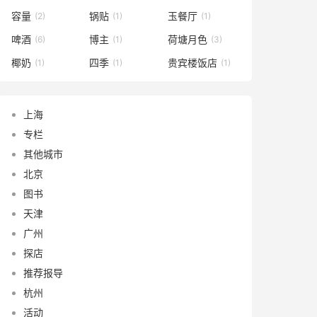
容量
锅贴
玉餐厅
(2)
(1)
(1)
啤酒
博主
荷塘月色
(6)
(1)
(3)
椰奶
四季
贵宾楼饭店
(1)
(1)
(1)
上海
专栏
其他城市
北京
图书
天津
广州
探店
推荐报导
杭州
活动