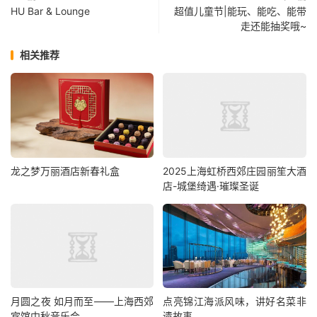
HU Bar & Lounge
超值儿童节|能玩、能吃、能带
走还能抽奖哦~
相关推荐
龙之梦万丽酒店新春礼盒
2025上海虹桥西郊庄园丽笙大酒
店-城堡绮遇·璀璨圣诞
月圆之夜 如月而至——上海西郊
点亮锦江海派风味，讲好名菜非
宾馆中秋音乐会
遗故事