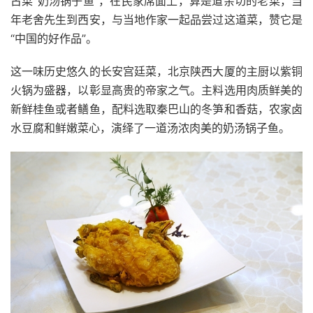
古菜“奶汤锅子鱼”，在民家席面上，算是道亲切的老菜，当
年老舍先生到西安，与当地作家一起品尝过这道菜，赞它是
“中国的好作品”。
这一味历史悠久的长安宫廷菜，北京陕西大厦的主厨以紫铜
火锅为盛器，以彰显高贵的帝家之气。主料选用肉质鲜美的
新鲜桂鱼或者鳝鱼，配料选取秦巴山的冬笋和香菇，农家卤
水豆腐和鲜嫩菜心，演绎了一道汤浓肉美的奶汤锅子鱼。