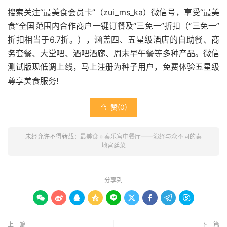
搜索关注“最美食会员卡”（zui_ms_ka）微信号，享受“最美
食”全国范围内合作商户一键订餐及“三免一”折扣（“三免一”
折扣相当于6.7折。），涵盖四、五星级酒店的自助餐、商
务套餐、大堂吧、酒吧酒廊、周末早午餐等多种产品。微信
测试版现低调上线，马上注册为种子用户，免费体验五星级
尊享美食服务!
赞(
0
)

未经允许不得转载：
最美食
»
秦乐宫中餐厅——演绎与众不同的秦
地宫廷菜
分享到









上一篇
下一篇