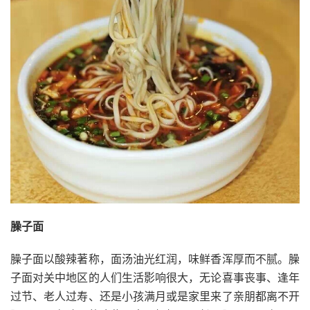
臊子面
臊子面以酸辣著称，面汤油光红润，味鲜香浑厚而不腻。臊
子面对关中地区的人们生活影响很大，无论喜事丧事、逢年
过节、老人过寿、还是小孩满月或是家里来了亲朋都离不开