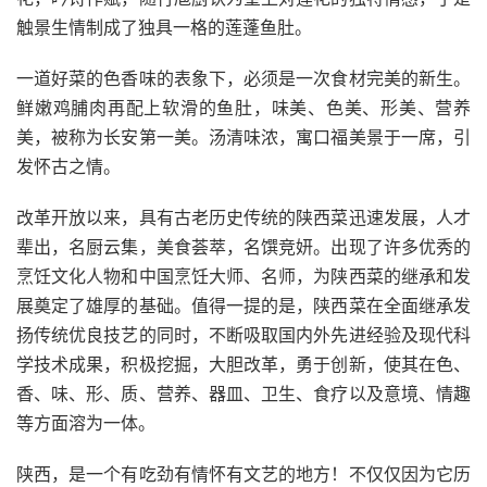
触景生情制成了独具一格的莲蓬鱼肚。
一道好菜的色香味的表象下，必须是一次食材完美的新生。
鲜嫩鸡脯肉再配上软滑的鱼肚，味美、色美、形美、营养
美，被称为长安第一美。汤清味浓，寓口福美景于一席，引
发怀古之情。
改革开放以来，具有古老历史传统的陕西菜迅速发展，人才
辈出，名厨云集，美食荟萃，名馔竞妍。出现了许多优秀的
烹饪文化人物和中国烹饪大师、名师，为陕西菜的继承和发
展奠定了雄厚的基础。值得一提的是，陕西菜在全面继承发
扬传统优良技艺的同时，不断吸取国内外先进经验及现代科
学技术成果，积极挖掘，大胆改革，勇于创新，使其在色、
香、味、形、质、营养、器皿、卫生、食疗以及意境、情趣
等方面溶为一体。
陕西，是一个有吃劲有情怀有文艺的地方！不仅仅因为它历