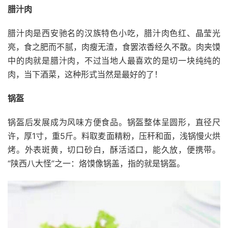
腊汁肉
腊汁肉是西安驰名的汉族特色小吃，腊汁肉色红、晶莹光
亮，食之肥而不腻，肉瘦无渣，食罢浓香经久不散。肉夹馍
中的肉就是腊汁肉，不过当地人最喜欢的是切一块纯纯的
肉，当下酒菜，这种形式当然是最好的了！
锅盔
锅盔后发展成为风味方便食品。锅盔整体呈圆形，直径尺
许，厚1寸，重5斤。料取麦面精粉，压秆和面，浅锅慢火烘
烤。外表斑黄，切口砂白，酥活适口，能久放，便携带。
“陕西八大怪”之一：烙馍像锅盖，指的就是锅盔。