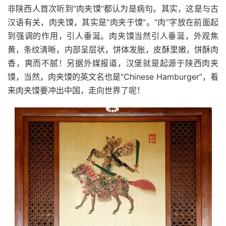
非陕西人首次听到“肉夹馍”都认为是病句。其实，这是与古
汉语有关，肉夹馍，其实是”肉夹于馍”。“肉”字放在前面起
到强调的作用，引人垂涎。肉夹馍当然引人垂涎，外观焦
黄，条纹清晰，内部呈层状，饼体发胀，皮酥里嫩，饼酥肉
香，爽而不腻！另据外媒报道，汉堡就是起源于陕西肉夹
馍，当然，肉夹馍的英文名也是“Chinese Hamburger”，看
来肉夹馍要冲出中国，走向世界了呢！