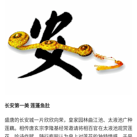
长安第一美 莲蓬鱼肚
盛唐的长安城一片欣欣向荣，皇家园林曲江池、太液池广种
莲藕。相传唐玄宗李隆基经常邀请将相百官在太液池观赏莲
花，吟诗作赋，随行庖厨认为皇上对莲花的独特情感，于是