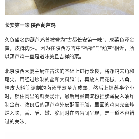
长安第一味 陕西葫芦鸡
久负盛名的葫芦鸡曾被誉为“古都长安第一味”，成菜色泽金
黄，皮酥肉烂。因为在陕西方言中“福禄”与“葫芦”相近，所
以葫芦鸡一直是道味美且吉祥的菜。
北京陕西大厦主厨在古法的基础上进行改良，将净鸡去角和
尾尖，用经过炒制的盐和大料腌制，再放入用花椒、八角、
桂皮大料等调制的卤汤里煮至九成熟，然后上锅蒸半个小
时，锁住肉里的鲜美汤汁，最后用蛋黄淀粉挂脆薄糊入油炸
制金黄。改良后的葫芦鸡外皮酥而不腻，里面的鸡肉完全炖
烂入味，香、酥、嫩、脆同时在唇齿间呈现，是一道不容错
过的美味。