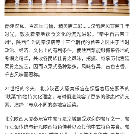
青砖汉瓦，百态兵马俑，精美唐三彩……汉韵唐风穿越千年
时光，散发着秦地饮食文化的流光溢彩。“秦中自古帝王
州”，陕西作为周秦汉唐等十三个朝代的首善之区由于当时
政治、经济、文化上的有利条件，使陕西菜能够博采各地的
肴馔之精华，兼收各民族佳肴之风味，挖掘、继承历代宫廷
菜肴之技艺，因而以菜式品种繁多，风味各异，古色古香，
千古风味而著称。
21世纪的今天，北京陕西大厦秦乐宫在保留着历史赐予的
“陕菜”的独特文化理念，与时俱进兼容了更多的健康时尚元
素，演绎了与众不同的秦地宫廷菜。
北京陕西大厦秦乐宫中餐厅是京城最受欢迎的餐厅之一，餐
厅汇聚传统与新派陕西特色佳肴以及其他中式特色美食。餐