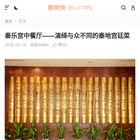




探店
正文

秦乐宫中餐厅——演绎与众不同的秦地宫廷菜
2016-05-13
阅读(1868)
赞(
0
)
