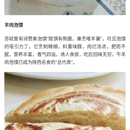
羊肉泡馍
苏轼曾有诗赞美泡馍“陇馔有熊腊，秦烹唯羊羹”，可见泡馍
的吸引力了。它烹制精细，料重味醇，肉烂汤浓，肥而不
腻，营养丰富，香气四溢，诱人食欲，吃后回味无穷，牛羊
肉泡馍已成为陕西名食的“总代表”。