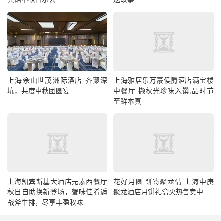
上海佘山世茂洲际酒店 齐聚深
上海雅居乐万豪侯爵酒店满宝楼
坑，共度中秋团圆宴
中餐厅 撷秋光珍味入馔,品时节
至鲜本真
上海凯宾斯基大酒店元素西餐厅
花好月圆 饼寄聚龙情 上海中庚
秋日自助焕新登场，蟹味佳肴逅
聚龙酒店月饼礼盒火热售卖中
战斧牛排，尽享丰盈秋味