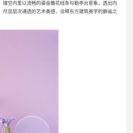
。镂空内里以流畅的鎏金雕花线条勾勒亭台意象，透出内
，尽显层次通透的艺术美感，诠释东方建筑美学的静谧之