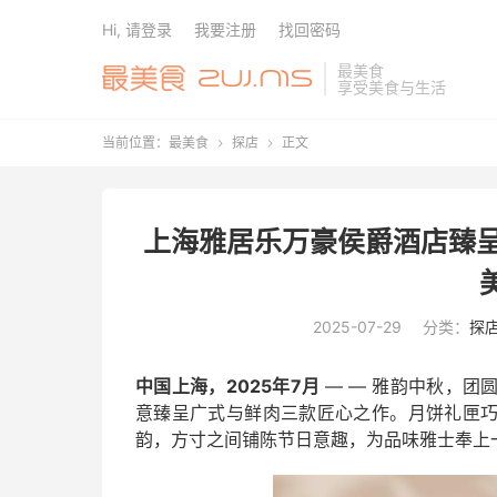
Hi, 请登录
我要注册
找回密码
最美食
享受美食与生活
当前位置：
最美食
探店
正文


上海雅居乐万豪侯爵酒店臻呈
2025-07-29
分类：
探
中国上海，2
025
年
7
月
— — 雅韵中秋，
意臻呈广式与鲜肉三款匠心之作。月饼礼匣
韵，方寸之间铺陈节日意趣，为品味雅士奉上