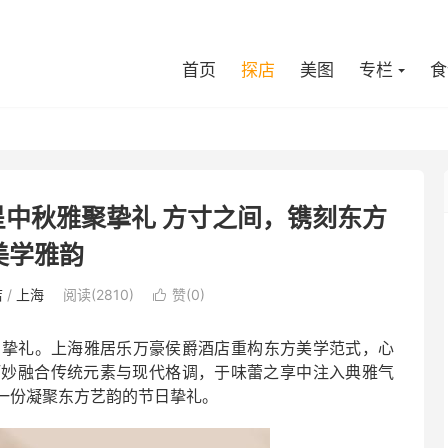
首页
探店
美图
专栏
食
中秋雅聚挚礼 方寸之间，镌刻东方
美学雅韵
店
/
上海
阅读(2810)
赞(
0
)

团圆挚礼。上海雅居乐万豪侯爵酒店重构东方美学范式，心
巧妙融合传统元素与现代格调，于味蕾之享中注入典雅气
一份凝聚东方艺韵的节日挚礼。