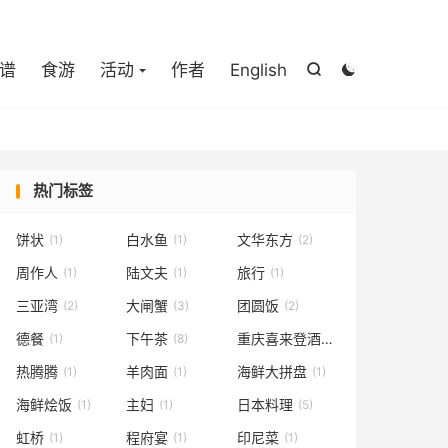

谱
食游
活动
作者
English


热门标签
饼状
白水鱼
文华东方
(1)
(1)
(2)
周作人
陆文夫
旅行
(1)
(1)
(1)
三亚湾
大闸蟹
团圆饭
(2)
(3)
(2)
德餐
下午茶
重庆喜来登酒店
(1)
(8)
(1)
热腾腾
羊肉面
海鲜大拼盘
(1)
(1)
(1)
海鲜烩饭
主妇
日本料理
(1)
(1)
(5)
虹桥
程府宴
印尼菜
(1)
(1)
(1)