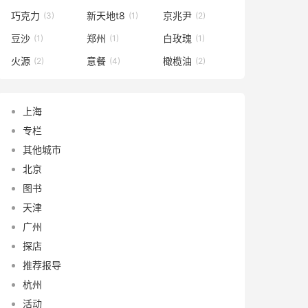
巧克力
新天地t8
京兆尹
(3)
(1)
(2)
豆沙
郑州
白玫瑰
(1)
(1)
(1)
火源
意餐
橄榄油
(2)
(4)
(2)
上海
专栏
其他城市
北京
图书
天津
广州
探店
推荐报导
杭州
活动