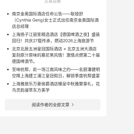
文章总数
南京金奥国际酒店任命公告——耿娅舒
（Cynthia Geng)女士正式出任南京金奥国际酒
店总经理
上海扬子江丽笙精选酒店【德国啤酒之夜】盛装
回归！共庆27载传承，燃动2026上海旅游节
北京北辰五洲皇冠国际酒店 × 北京五洲大酒店
复刻原汁原味的慕尼黑风情！激情点燃第二十届
德国啤酒节。
至味杭帮，赴一场江南风味之约——名厨潘健明
空降上海建工浦江皇冠假日，解锁季度杭帮盛宴
上海雅居乐万豪侯爵酒店臻呈中秋雅聚挚礼，花
鸟灵韵凝萃东方美学
阅读作者的全部文章
