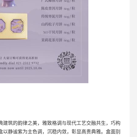
典建筑的韵律之美，雅致格调与现代工艺交融共生，巧构
盒以静谧紫为主色调，沉稳内敛，彰显高贵典雅。盒面别