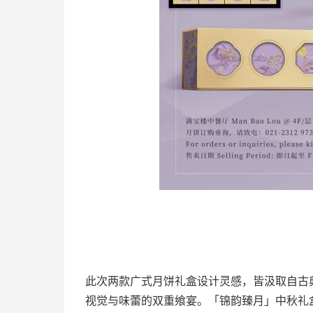
此次两款广式月饼礼盒设计灵感，皆汲取自古
视觉与味蕾的双重飨宴。「锦韵臻月」中秋礼