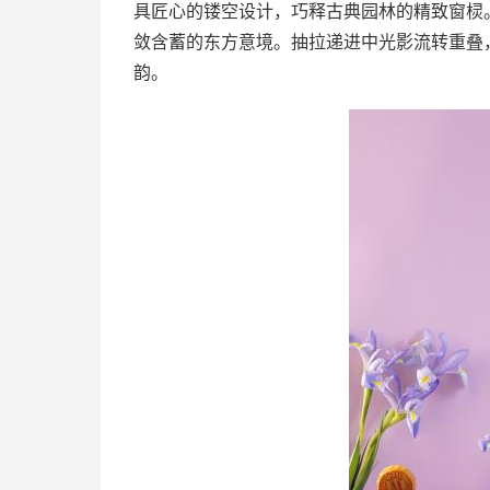
具匠心的镂空设计，巧释古典园林的精致窗棂
敛含蓄的东方意境。抽拉递进中光影流转重叠
韵。