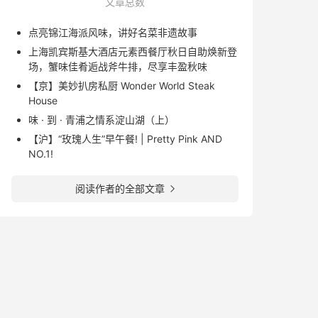
文章总数
点亮锦江海派风味，讲好名菜非遗故事
上海凯宾斯基大酒店元素西餐厅秋日自助焕新登
场，蟹味佳肴逅战斧牛排，尽享丰盈秋味
【京】美妙扒房私厨 Wonder World Steak
House
味 · 到 · 青浦之情系淀山湖（上）
【沪】“玫瑰人生”早午餐! | Pretty Pink AND
NO.1!
阅读作者的全部文章
