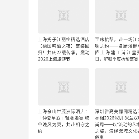
上海扬子江丽笙精选酒店
至味杭帮，赴一场江
【德国啤酒之夜】盛装回
味之约——名厨潘健
归！共庆27载传承，燃动
降上海建工浦江皇
2026上海旅游节
日，解锁季度杭帮盛宴
上海佘山世茂洲际酒店：
深圳雅高美憬阁精选
「仲夏星叙」轻奢婚宴 峡
亮相2026深圳·米兰
谷晚风为契，共赴相守之
尚周——以“流动的艺术
约
之姿，演绎双城文化
叙事