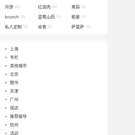
月饼
红烧肉
黑蒜
(4)
(3)
(1)
brunch
蓝莓山药
栢豪
(3)
(1)
(1)
私人定制
丝卷
萨莫萨
(2)
(1)
(1)
上海
专栏
其他城市
北京
图书
天津
广州
探店
推荐报导
杭州
活动