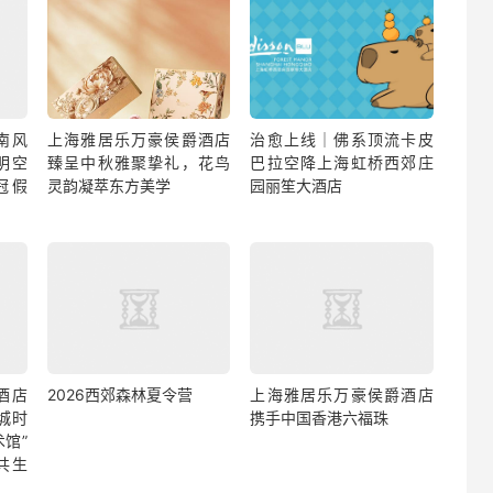
南风
上海雅居乐万豪侯爵酒店
治愈上线｜佛系顶流卡皮
明空
臻呈中秋雅聚挚礼，花鸟
巴拉空降上海虹桥西郊庄
冠假
灵韵凝萃东方美学
园丽笙大酒店
酒店
2026西郊森林夏令营
上海雅居乐万豪侯爵酒店
双城时
携手中国香港六福珠
馆”
共生