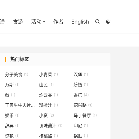

谱
食游
活动
作者
English


热门标签
分子美食
小青菜
汉堡
(1)
(1)
(1)
万斯
山民
螃蟹
(1)
(1)
(1)
蒸
炸云吞
香槟
(1)
(1)
(4)
干贝生牛肉片
凯撒汁
绍兴路
(1)
(1)
(1)
娱乐
小资
马丁餐厅
(1)
(2)
(1)
辞典
调味酱汁
印尼
(1)
(1)
(1)
惊艳
核桃酪
锅贴
(1)
(1)
(1)