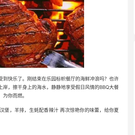
受到快乐了。刚结束在乐园标帜餐厅的海鲜冲浪吗？也许
上岸，擦干身上的海水，静静地享受假日风情的BBQ大餐
，为你而燃。
汉堡，羊排，生蚝配香辣汁 再次惊艳你的味蕾，给你夏