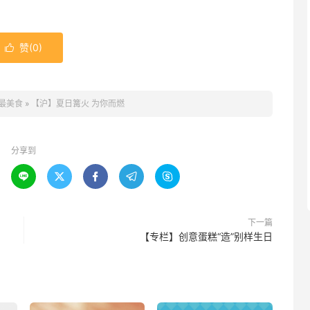
赞(
0
)

最美食
»
【沪】夏日篝火 为你而燃
分享到





下一篇
【专栏】创意蛋糕“造”别样生日