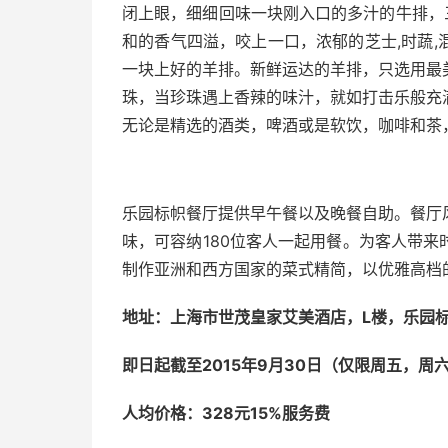
闭上眼，细细回味一块刚入口的多汁的牛排，
和的香气四溢，咬上一口，浓郁的芝士,时蔬
一块上好的羊排。新鲜运达的羊排，只选用最
珠，当珍珠遇上香辣的味汁，就如打击乐般充
无论是精选的酒类，啤酒或是软饮，咖啡和茶
乐园标帜餐厅提供早午餐以及晚餐自助。餐厅
味，可容纳180位客人一起用餐。为客人带
制作亚洲和西方国家的菜式精简，以优雅高档
地址：上海市世茂皇家艾美酒店
，L楼，乐园
即日起截至2015年9月30日（仅限周五，周
人均价格：
328
元
15%
服务费