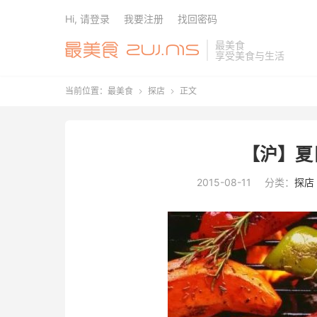
Hi, 请登录
我要注册
找回密码
最美食
享受美食与生活
当前位置：
最美食
探店
正文


【沪】夏
2015-08-11
分类：
探店