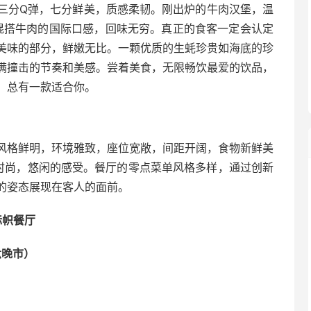
三分Q弹，七分鲜美，质感柔韧。刚出炉的牛肉汉堡，温
,混搭牛肉的国际口感，回味无穷。真正的食客一定会认定
美味的部分，鲜嫩无比。一颗优质的生蚝珍贵如海底的珍
满撞击的节奏和美感。尝着美食，无限畅饮最爱的饮品，
，总有一款适合你。
风格鲜明，环境雅致，座位宽敞，间距开阔，食物新鲜美
来时尚，悠闲的感受。餐厅的零点菜单风格多样，通过创新
的姿态展现在客人的面前。
标帜餐厅
六晚市）