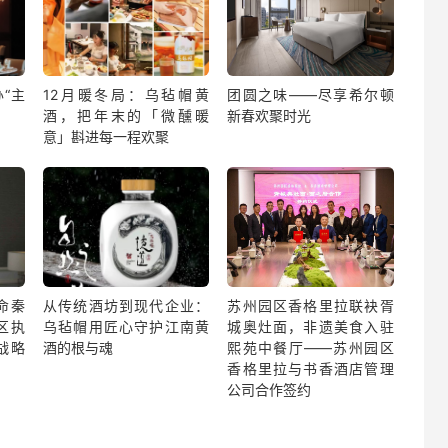
“主
12月暖冬局：乌毡帽黄
团圆之味——尽享希尔顿
酒，把年末的「微醺暖
新春欢聚时光
意」斟进每一程欢聚
命秦
从传统酒坊到现代企业：
苏州园区香格里拉联袂胥
区执
乌毡帽用匠心守护江南黄
城奥灶面，非遗美食入驻
战略
酒的根与魂
熙苑中餐厅——苏州园区
香格里拉与书香酒店管理
公司合作签约