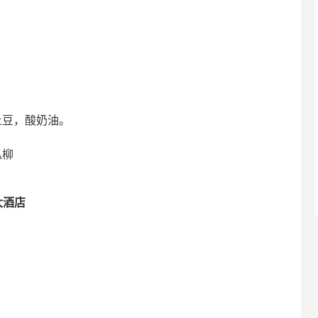
土豆，酸奶油。
瓜柳
大酒店