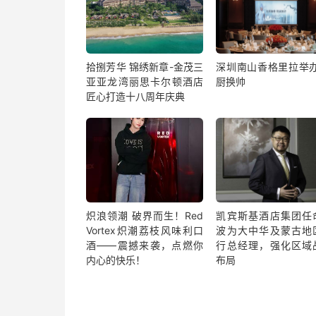
拾捌芳华 锦绣新章-金茂三
深圳南山香格里拉举办
亚亚龙湾丽思卡尔顿酒店
厨换帅
匠心打造十八周年庆典
炽浪领潮 破界而生！Red
凯宾斯基酒店集团任
Vortex炽潮荔枝风味利口
波为大中华及蒙古地
酒——震撼来袭，点燃你
行总经理，强化区域
内心的快乐！
布局