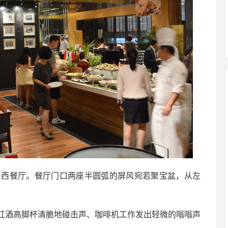
D西餐厅。餐厅门口两座半圆弧的屏风宛若聚宝盆，从左
。
红酒高脚杯清脆地碰击声、咖啡机工作发出轻微的嗡嗡声