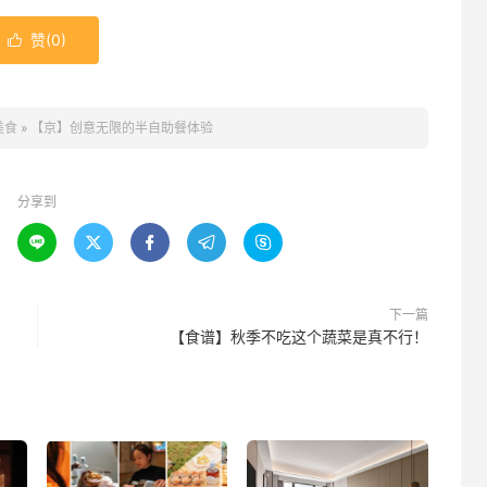
赞(
0
)

美食
»
【京】创意无限的半自助餐体验
分享到





下一篇
【食谱】秋季不吃这个蔬菜是真不行！