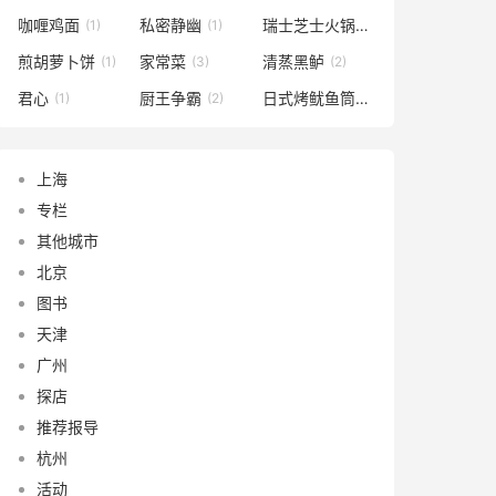
咖喱鸡面
私密静幽
瑞士芝士火锅
(1)
(1)
(1)
煎胡萝卜饼
家常菜
清蒸黑鲈
(1)
(3)
(2)
君心
厨王争霸
日式烤鱿鱼筒
(1)
(2)
(1)
上海
专栏
其他城市
北京
图书
天津
广州
探店
推荐报导
杭州
活动