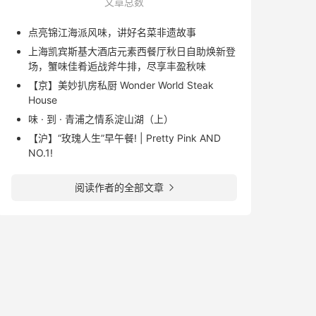
文章总数
点亮锦江海派风味，讲好名菜非遗故事
上海凯宾斯基大酒店元素西餐厅秋日自助焕新登
场，蟹味佳肴逅战斧牛排，尽享丰盈秋味
【京】美妙扒房私厨 Wonder World Steak
House
味 · 到 · 青浦之情系淀山湖（上）
【沪】“玫瑰人生”早午餐! | Pretty Pink AND
NO.1!
阅读作者的全部文章
