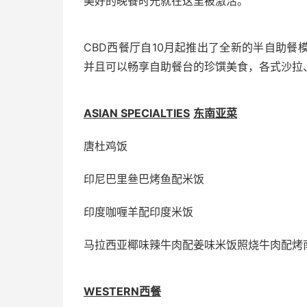
美好的晚餐时光就在这里被激活。
CBD西餐厅自10月起推出了全新的半自助
并且可以畅享自助餐台的珍馔美食，各式沙拉
ASIAN SPECIALTIES
东南亚菜
唐杜鸡饭
印尼巴里叄巴烤鱼配米饭
印度咖喱羊配印度米饭
马拉西亚椰味辣牛肉配姜味米饭照烧牛肉配烤
WESTERN
西餐