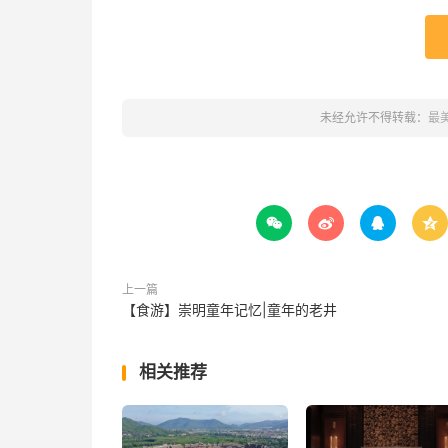
未经允许不得转载：
最




上一篇
【食游】崇明童年记忆|童年的老井
相关推荐