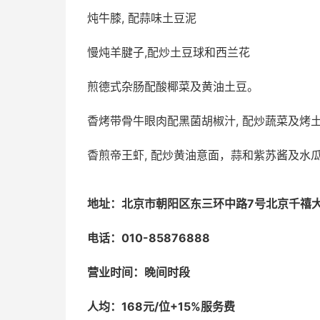
炖牛膝, 配蒜味土豆泥
慢炖羊腱子,配炒土豆球和西兰花
煎德式杂肠配酸椰菜及黄油土豆。
稥烤带骨牛眼肉配黑菌胡椒汁, 配炒蔬菜及烤
稥煎帝王虾, 配炒黄油意面，蒜和紫苏酱及水
地址：北京市朝阳区东三环中路7号北京千禧
电话：010-85876888
营业时间：晚间时段
人均：168元/位+15%服务费