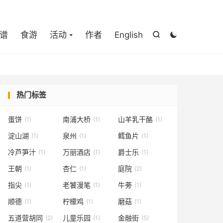

谱
食游
活动
作者
English


热门标签
蛋饼
南浦大桥
山羊乳干酪
(1)
(1)
(1)
淀山湖
泉州
鳕鱼片
(1)
(1)
(1)
冷芦笋汁
万丽酒店
爵士乐
(1)
(1)
(1)
王朝
杏仁
庭院
(1)
(1)
(2)
指尖
老饕漫笔
牛蒡
(1)
(1)
(1)
顺德
柠檬鸡
磨菇
(1)
(1)
(1)
五道营胡同
儿童乐园
金融街
(2)
(1)
(5)